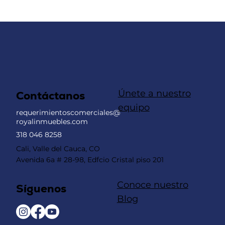
Desafíos y Oportunidades en el
Mercado Inmobiliario Colombiano al
Cierre de 2023-
Únete a nuestro
Contáctanos
equipo
requerimientoscomerciales@
royalinmuebles.com
318 046 8258
Cali, Valle del Cauca, CO
Avenida 6a # 28-98, Edfcio Cristal piso 201
Conoce nuestro
Síguenos
Blog