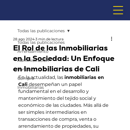
Todas las publicaciones
28 ago 2024
3 min de lectura
Todas las publicaciones
El Rol de las Inmobiliarias
Arrendamiento
en la Sociedad: Un Enfoque
Administración
en Inmobiliarias de Cali
Venta
En la actualidad, las 
inmobiliarias en 
Compra
Cali
 desempeñan un papel 
Inmobiliarias
fundamental en el desarrollo y 
mantenimiento del tejido social y 
económico de las ciudades. Más allá de 
ser simples intermediarios en 
transacciones de compra, venta o 
arrendamiento de propiedades, su 