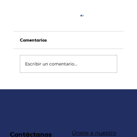
Comentarios
Escribir un comentario...
Caída en las ventas de Vivienda
impulsa la demanda de alquileres en
Cali
Únete a nuestro
Contáctanos