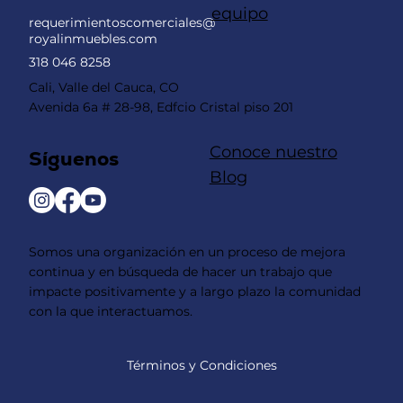
equipo
requerimientoscomerciales@
royalinmuebles.com
318 046 8258
Cali, Valle del Cauca, CO
Avenida 6a # 28-98, Edfcio Cristal piso 201
Conoce nuestro
Síguenos
Blog
Somos una organización en un proceso de mejora
continua y en búsqueda de hacer un trabajo que
impacte positivamente y a largo plazo la comunidad
con la que interactuamos.
Términos y Condiciones